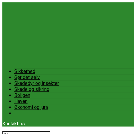
Sikkerhed
Gør det selv
Skadedyr og insekter
Skade og sikring
Boligen
Haven
Økonomi og jura
Kontakt os