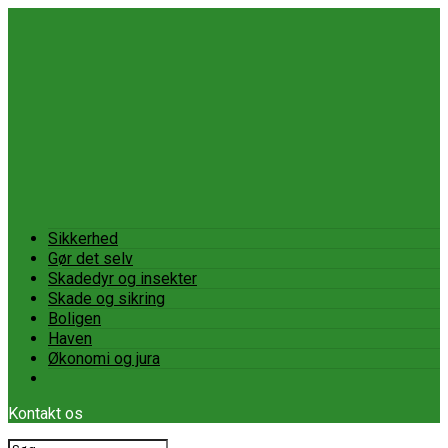
Sikkerhed
Gør det selv
Skadedyr og insekter
Skade og sikring
Boligen
Haven
Økonomi og jura
Kontakt os