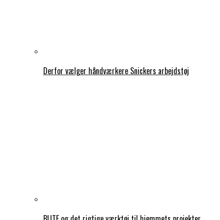
Derfor vælger håndværkere Snickers arbejdstøj
BLITE og det rigtige værktøj til hjemmets projekter