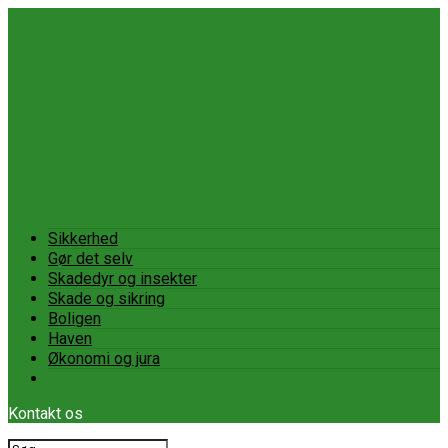
Sikkerhed
Gør det selv
Skadedyr og insekter
Skade og sikring
Boligen
Haven
Økonomi og jura
Kontakt os