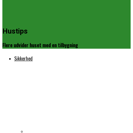
Hustips
Flere udvider huset med en tilbygning
Sikkerhed