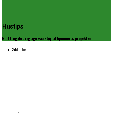
Hustips
BLITE og det rigtige værktøj til hjemmets projekter
Sikkerhed