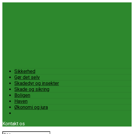
Sikkerhed
Gør det selv
Skadedyr og insekter
Skade og sikring
Boligen
Haven
Økonomi og jura
Kontakt os