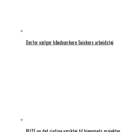
Derfor vælger håndværkere Snickers arbejdstøj
BLITE og det rigtige værktøj til hjemmets projekter